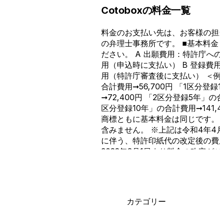
Cotoboxの料金一覧
料金のお支払い先は、お客様の担当
の弁理士事務所です。 ■基本料金 
ださい。 A 出願費用：特許庁へ
用（申込時に支払い） B 登録費
用（特許庁審査後に支払い） ＜例
合計費用➞56,700円 「1区分登
➞72,400円 「2区分登録5年」の合
区分登録10年」の合計費用➞141,
商標ともに基本料金は同じです。
含みません。 ※上記は令和4年4
に伴う、特許印紙代の改定後の費
2023年6月1日より料金の改定
※2024年11月11日より登録費
した。（詳細） 早期審査オプシ
シミュレーターでご確認いただけま
ター 関連情報 ・追加費用は発生
カテゴリー
登録費用の違いはなんですか？ ・
で支払うべきですか？ ・見