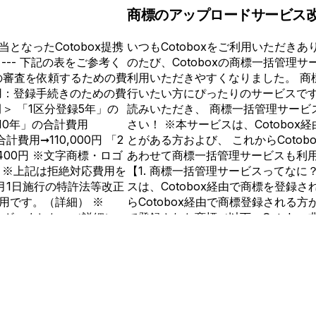
商標のアップロードサービス
となったCotobox提携
いつもCotoboxをご利用いただき
--- 下記の表をご参考く
のたび、Cotoboxの商標一括管理
の審査を依頼するための費
利用いただきやすくなりました。 商
用：登録手続きのための費
行いたい方にぴったりのサービスで
＞ 「1区分登録5年」の
読みいただき、 商標一括管理サービ
録10年」の合計費用
さい！ ※本サービスは、Cotobo
計費用➞110,000円 「2
とがある方および、 これからCoto
400円 ※文字商標・ロゴ
あわせて商標一括管理サービスも利
 ※上記は拒絶対応費用を
【1. 商標一括管理サービスってなに
月1日施行の特許法等改正
スは、Cotobox経由で商標を登録
用です。（詳細） ※
らCotobox経由で商標登録される方が
がございました。（詳細）
で登録された商標（以下、Cotobo
用の割引制度は廃止いたしま
を、 Cotoboxのマイページにア
ョンを含めた費用は、料金
知を受け取ることができるサービスで
ゼロに 商標は10年（または5年）ご
す。 💻料金シミュレー
Cotoboxにアップロードしておけ
しますか？ ・出願費用と
いた際に自動でお知らせし、失効の
5年分と10年分、どちら