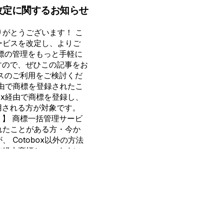
改定に関するお知らせ
ありがとうございます！ こ
サービスを改定し、よりご
標の管理をもっと手軽に
すので、ぜひこの記事をお
スのご利用をご検討くだ
x経由で商標を登録されたこ
box経由で商標を登録し、
用される方が対象です。
？】 商標一括管理サービ
されたことがある方・今か
、 Cotobox以外の方法
x非経由商標といいます）
ップロードし、商標の期限通
す。 商標の更新漏れを
とに更新が必要です。
ば、存続期間満了日が近づ
リスクを回避で